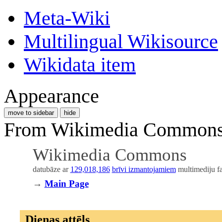
Meta-Wiki
Multilingual Wikisource
Wikidata item
Appearance
move to sidebar
hide
From Wikimedia Commons, 
Wikimedia Commons
datubāze ar
129,018,186
brīvi izmantojamiem
multimediju fa
→
Main Page
Dienas attēls