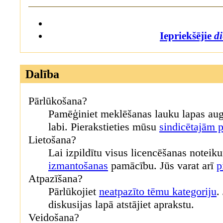
Iepriekšējie
di
Dalība
Pārlūkošana?
Pamēģiniet meklēšanas lauku lapas augš
labi. Pierakstieties mūsu
sindicētajām
Lietošana?
Lai izpildītu visus licencēšanas noteik
izmantošanas
pamācību. Jūs varat arī
p
Atpazīšana?
Pārlūkojiet
neatpazīto tēmu kategoriju
.
diskusijas lapā atstājiet aprakstu.
Veidošana?