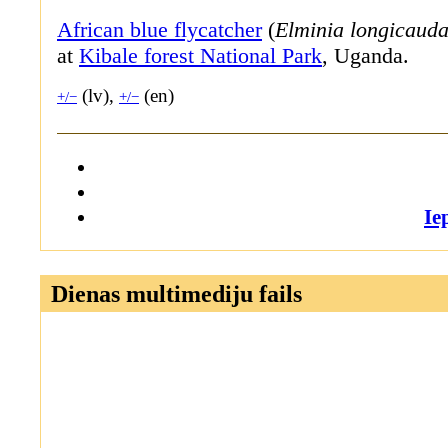
African blue flycatcher
(
Elminia longicaud
at
Kibale forest National Park
, Uganda.
(lv),
(en)
+/−
+/−
Ie
Dienas multimediju fails