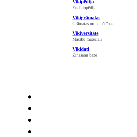
Vikipēdija
Enciklopēdija
Vikigrāmatas
Grāmatas un pamācības
Vikiversitāte
Mācību materiāli
Vikidati
Zināšanu bāze