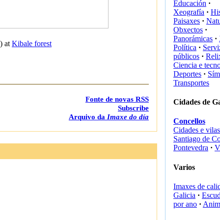
Educación
·
Xeografía
·
His
Paisaxes
·
Nat
Obxectos
·
Panorámicas
·
) at
Kibale forest
Política
·
Servi
públicos
·
Reli
Ciencia e tecn
Deportes
·
Sím
Transportes
Fonte de novas RSS
Cidades de Ga
Subscribe
Arquivo da
Imaxe do día
Concellos
Cidades e vilas
Santiago de C
Pontevedra
·
V
Varios
Imaxes de cali
Galicia
·
Escud
por ano
·
Anim