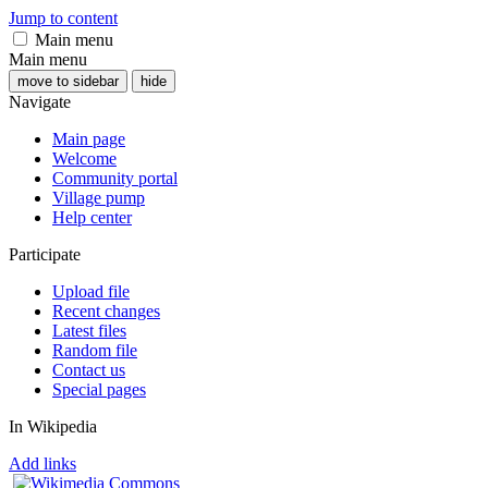
Jump to content
Main menu
Main menu
move to sidebar
hide
Navigate
Main page
Welcome
Community portal
Village pump
Help center
Participate
Upload file
Recent changes
Latest files
Random file
Contact us
Special pages
In Wikipedia
Add links