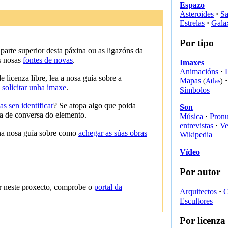
Espazo
Asteroides
·
Sa
Estrelas
·
Gala
Por tipo
 parte superior desta páxina ou as ligazóns da
ás nosas
fontes de novas
.
Imaxes
Animacións
·
 licenza libre, lea a nosa guía sobre a
Mapas
·
(
Atlas
)
e
solicitar unha imaxe
.
Símbolos
s sen identificar
? Se atopa algo que poida
Son
ina de conversa do elemento.
Música
·
Pronu
entrevistas
·
Ve
na nosa guía sobre como
achegar as súas obras
Wikipedia
Vídeo
Por autor
ír neste proxecto, comprobe o
portal da
Arquitectos
·
C
Escultores
Por licenza