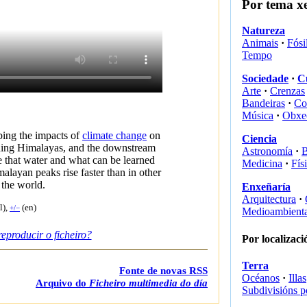
Por tema x
Natureza
Animais
·
Fósi
Tempo
Sociedade
·
C
Arte
·
Crenzas
Bandeiras
·
Co
Música
·
Obxe
bing the impacts of
climate change
on
Ciencia
ding Himalayas, and the downstream
Astronomía
·
B
 that water and what can be learned
Medicina
·
Fís
alayan peaks rise faster than in other
f the world.
Enxeñaría
Arquitectura
·
l),
(en)
+/−
Medioambienta
eproducir o ficheiro?
Por localizaci
Terra
Fonte de novas RSS
Océanos
·
Illas
Arquivo do
Ficheiro multimedia do día
Subdivisións p