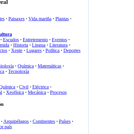
eral
les
·
Paisaxes
·
Vida mariña
·
Plantas
·
ultura
·
Escudos
·
Entretemento
·
Eventos
·
mida
·
Historia
·
Lingua
·
Literatura
·
ctos
·
Xente
·
Lugares
·
Política
·
Deportes
ioloxía
·
Química
·
Matemáticas
·
ica
·
Tecnoloxía
Química
·
Civil
·
Eléctrica
·
l
·
Xeofísica
·
Mecánica
·
Procesos
ón
·
Arquipélagos
·
Continentes
·
Países
·
or país