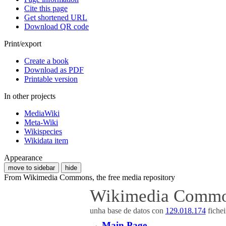
Cite this page
Get shortened URL
Download QR code
Print/export
Create a book
Download as PDF
Printable version
In other projects
MediaWiki
Meta-Wiki
Wikispecies
Wikidata item
Appearance
move to sidebar
hide
From Wikimedia Commons, the free media repository
Wikimedia Comm
unha base de datos con
129.018.174
fiche
→
Main Page