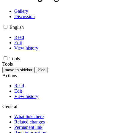
Gallery
Discussion
English
Read
Edit
View history
Tools
Tools
move to sidebar
hide
Actions
Read
Edit
View history
General
What links here
Related changes
Permanent link
Page information