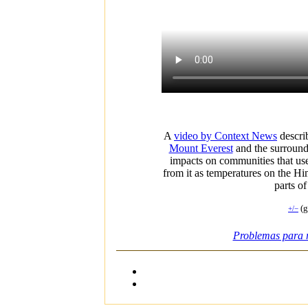
A
video by Context News
descri
Mount Everest
and the surroun
impacts on communities that use
from it as temperatures on the Him
parts o
(g
+/−
Problemas para r