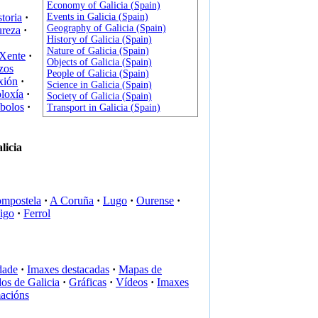
Economy of Galicia (Spain)
Events in Galicia (Spain)
toria
·
Geography of Galicia (Spain)
ureza
·
History of Galicia (Spain)
Nature of Galicia (Spain)
Xente
·
Objects of Galicia (Spain)
zos
People of Galicia (Spain)
xión
·
Science in Galicia (Spain)
oloxía
·
Society of Galicia (Spain)
bolos
·
Transport in Galicia (Spain)
licia
ompostela
·
A Coruña
·
Lugo
·
Ourense
·
igo
·
Ferrol
dade
·
Imaxes destacadas
·
Mapas de
os de Galicia
·
Gráficas
·
Vídeos
·
Imaxes
acións