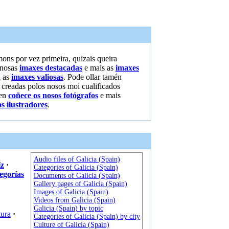
ons por vez primeira, quizais queira
 nosas
imaxes destacadas
e mais as
imaxes
 as
imaxes valiosas
. Pode ollar tamén
 creadas polos nosos moi cualificados
 en
coñece os nosos fotógrafos
e mais
s ilustradores
.
Audio files of Galicia (Spain)
íz
·
Categories of Galicia (Spain)
egorías
Documents of Galicia (Spain)
Gallery pages of Galicia (Spain)
Images of Galicia (Spain)
Videos from Galicia (Spain)
Galicia (Spain) by topic
tura
·
Categories of Galicia (Spain) by city
Culture of Galicia (Spain)