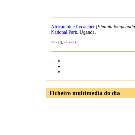
African blue flycatcher
(
Elminia longicauda
National Park
, Uganda.
(gl),
(en)
+/−
+/−
Ficheiro multimedia do día