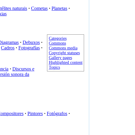
télites naturais
·
Cometas
·
Planetas
·
xias
Categories
Diagramas
·
Debuxos
·
Commons
Cadros
·
Fotografías
·
Commons media
Copyright statuses
Gallery pages
Highlighted content
Topics
ncia
·
Discursos e
rsión sonora da
ompositores
·
Pintores
·
Fotógrafos
·