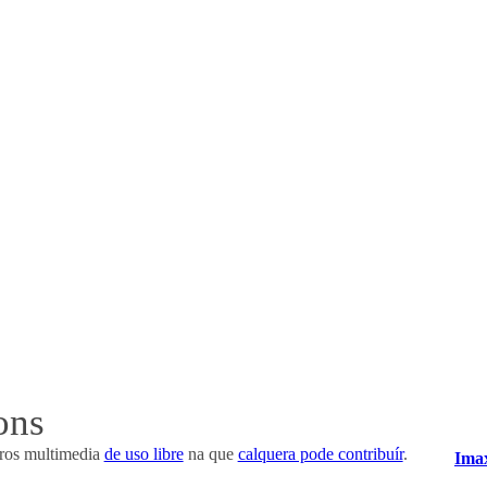
ons
iros multimedia
de uso libre
na que
calquera pode contribuír
.
Ima