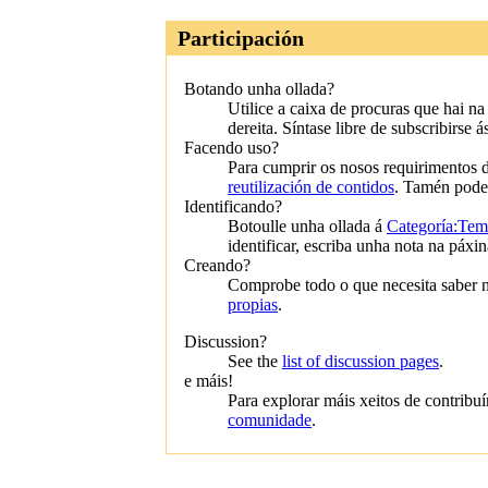
Participación
Botando unha ollada?
Utilice a caixa de procuras que hai na
dereita. Síntase libre de subscribirse 
Facendo uso?
Para cumprir os nosos requirimentos de
reutilización de contidos
. Tamén pod
Identificando?
Botoulle unha ollada á
Categoría:Tema
identificar, escriba unha nota na páx
Creando?
Comprobe todo o que necesita saber 
propias
.
Discussion?
See the
list of discussion pages
.
e máis!
Para explorar máis xeitos de contribu
comunidade
.