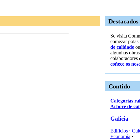
Destacados
Se visita Comm
comezar polas
de calidade
ou
algunhas obras
colaboradores
coñece os noso
Contido
Categorías ra
Árbore de cat
Galicia
Edificios
·
Cul
Economía
·