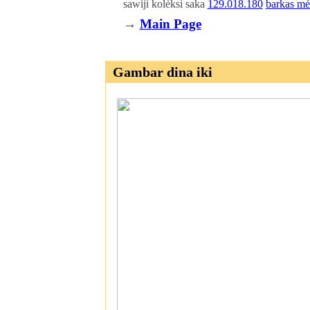
sawiji kolèksi saka
129.018.180
barkas mé
→
Main Page
Gambar dina iki