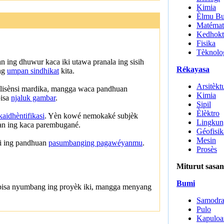
Kimia
Èlmu B
Matémat
Kedhokt
Fisika
Tèknolo
ing dhuwur kaca iki utawa pranala ing sisih
Rékayasa
ng
umpan sindhikat
kita.
Arsitèkt
 lisènsi mardika, mangga waca pandhuan
Kimia
bisa
njaluk gambar
.
Sipil
Èlèktro
aidhèntifikasi
. Yèn kowé nemokaké subjèk
Lingkun
etan ing kaca parembugané.
Géofisik
Mesin
ni ing pandhuan
pasumbanging pagawéyanmu
.
Prosès
Miturut sasa
Bumi
bisa nyumbang ing proyèk iki, mangga menyang
Samodr
Pulo
Kapuloa