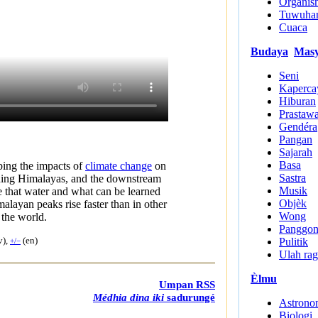
Organis
Tuwuha
Cuaca
Budaya
Masy
Seni
Kaperca
Hiburan
Prastaw
Gendéra
Pangan
Sajarah
Basa
bing the impacts of
climate change
on
Sastra
ding Himalayas, and the downstream
Musik
 that water and what can be learned
Objèk
alayan peaks rise faster than in other
Wong
f the world.
Panggo
v),
(en)
Pulitik
+/−
Ulah ra
Èlmu
Umpan RSS
Médhia dina iki
sadurungé
Astrono
Biologi