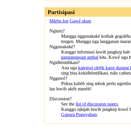
Partisipasi
Mlebu log
Gawé akun
Ngluru?
Mangga nggunakaké kothak gegolèkan 
tengen. Mangga uga langganan mara
Nggunakaké?
Kanggo informasi luwih jangkep bab
panganggoan ambal
kita. Kowé uga 
Ngidhèntifikasi?
Ana uga
kategori objèk kang durung k
sing bisa kokidhèntifikasi, tulis cath
Nggawé?
Priksa kabèh sing mbok perlu ngertè
lan luwih akèh manèh!
Discussion?
See the
list of discussion pages
.
Kanggo njlajah luwih jangkep kowé 
Gapura Paguyuban
.