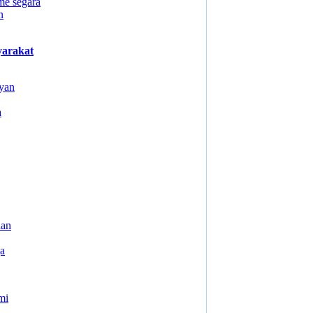
me segara
n
arakat
yan
a
nan
ga
mi