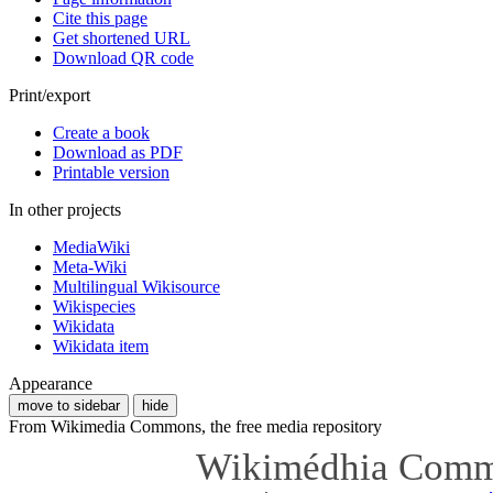
Cite this page
Get shortened URL
Download QR code
Print/export
Create a book
Download as PDF
Printable version
In other projects
MediaWiki
Meta-Wiki
Multilingual Wikisource
Wikispecies
Wikidata
Wikidata item
Appearance
move to sidebar
hide
From Wikimedia Commons, the free media repository
Wikimédhia Com