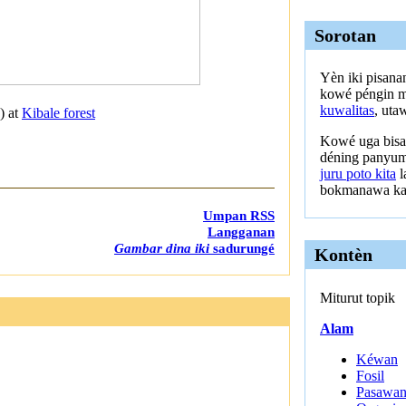
Sorotan
Yèn iki pisan
kowé péngin m
kuwalitas
, ut
) at
Kibale forest
Kowé uga bisa 
déning panyum
juru poto kita
l
bokmanawa ka
Umpan RSS
Langganan
Gambar dina iki
sadurungé
Kontèn
Miturut topik
Alam
Kéwan
Fosil
Pasawa