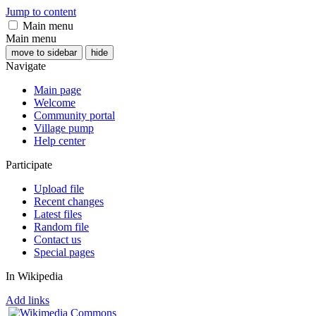
Jump to content
Main menu
Main menu
move to sidebar
hide
Navigate
Main page
Welcome
Community portal
Village pump
Help center
Participate
Upload file
Recent changes
Latest files
Random file
Contact us
Special pages
In Wikipedia
Add links