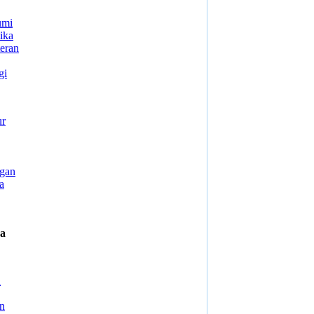
umi
ika
eran
gi
ur
gan
a
na
a
n