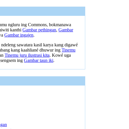
anmu ngluru ing Commons, bokmanawa
iwiti kanthi
Gambar pethingan
,
Gambar
awa
Gambar ingajen
.
ndeleng sawatara kasil karya kang digawé
bang kang kaahliané dhuwur ing
Tinemu
an
Tinemu juru ilustrasi kita
. Kowé uga
sengsem ing
Gambar taun iki
.
ngan