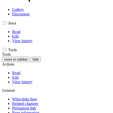
Gallery
Discussion
Jawa
Read
Edit
View history
Tools
Tools
move to sidebar
hide
Actions
Read
Edit
View history
General
What links here
Related changes
Permanent link
Page information