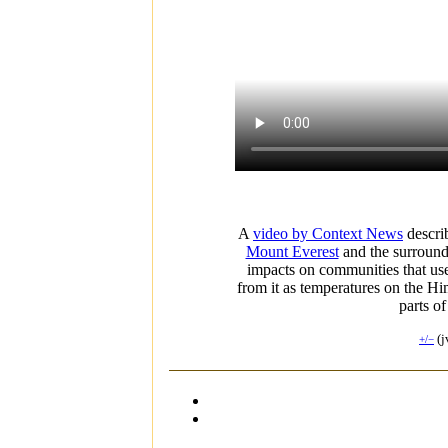
A
video by Context News
descri
Mount Everest
and the surroun
impacts on communities that use
from it as temperatures on the Him
parts o
(j
+/−