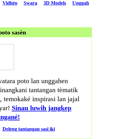
Vidhéo
Swara
3D Models
Unggah
poto sasèn
atara poto lan unggahen
nangkani tantangan tèmatik
, temokaké inspirasi lan jajal
yar!
Sinau luwih jangkep
angané!
Deleng tantangan sasi iki