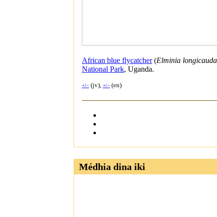
African blue flycatcher
(
Elminia longicauda
National Park
, Uganda.
(jv),
(en)
+/−
+/−
Médhia dina iki