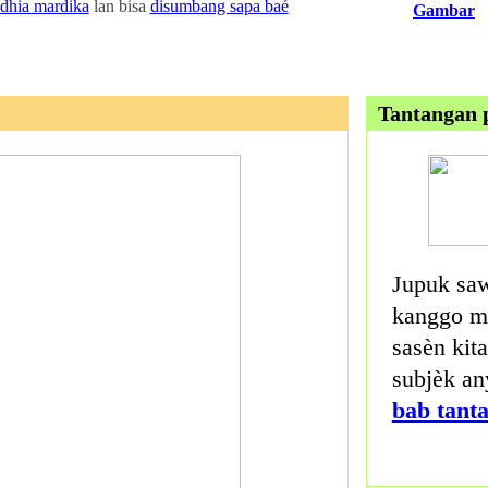
dhia mardika
lan bisa
disumbang sapa baé
Gambar
Tantangan 
Jupuk saw
kanggo mi
sasèn kita
subjèk an
bab tant