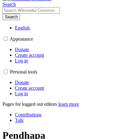
Search
Search
English
Appearance
Donate
Create account
Log in
Personal tools
Donate
Create account
Log in
Pages for logged out editors
learn more
Contributions
Talk
Pendhapa