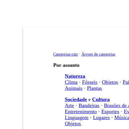
Categorias-raiz
·
Árvore de categorias
Por assunto
Natureza
Clima
·
Fósseis
·
Objetos
·
Pa
Animais
·
Plantas
Sociedade
e
Cultura
Arte
·
Bandeiras
·
Brasões de
Entretenimento
·
Esportes
·
Ev
Linguagem
·
Lugares
·
Músic
Objetos