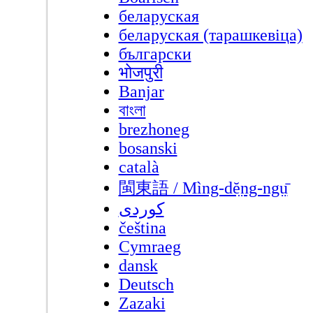
беларуская
беларуская (тарашкевіца)
български
भोजपुरी
Banjar
বাংলা
brezhoneg
bosanski
català
閩東語 / Mìng-dĕ̤ng-ngṳ̄
کوردی
čeština
Cymraeg
dansk
Deutsch
Zazaki