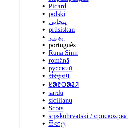
Picard
polski
پنجابی
prūsiskan
پښتو
português
Runa Simi
română
русский
संस्कृतम्
ᱥᱟᱱᱛᱟᱲᱤ
sardu
sicilianu
Scots
srpskohrvatski / српскохрва
සිංහල