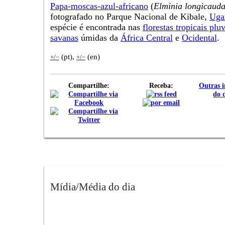
Papa-moscas-azul-africano
(
Elminia longicaud
fotografado no Parque Nacional de Kibale,
Uga
espécie é encontrada nas
florestas tropicais pluv
savanas
úmidas da
África Central
e
Ocidental
.
(pt),
(en)
+/−
+/−
Compartilhe:
Receba:
Outras 
do 
Mídia/Média do dia