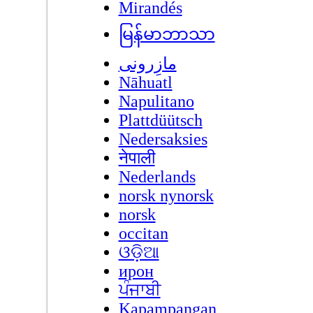
Mirandés
မြန်မာဘာသာ
مازِرونی
Nāhuatl
Napulitano
Plattdüütsch
Nedersaksies
नेपाली
Nederlands
norsk nynorsk
norsk
occitan
ଓଡ଼ିଆ
ирон
ਪੰਜਾਬੀ
Kapampangan