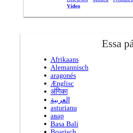
Vídeo
Essa pá
Afrikaans
Alemannisch
aragonés
Ænglisc
अंगिका
العربية
asturianu
авар
Basa Bali
Boarisch