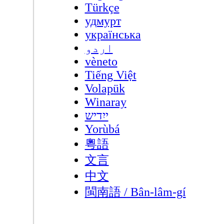
Türkçe
удмурт
українська
اردو
vèneto
Tiếng Việt
Volapük
Winaray
ייִדיש
Yorùbá
粵語
文言
中文
閩南語 / Bân-lâm-gí