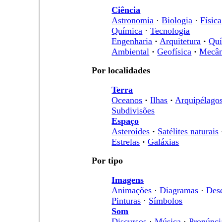
Ciência
Astronomia
·
Biologia
·
Física
Química
·
Tecnologia
Engenharia
·
Arquitetura
·
Qu
Ambiental
·
Geofísica
·
Mecân
Por localidades
Terra
Oceanos
·
Ilhas
·
Arquipélago
Subdivisões
Espaço
Asteroides
·
Satélites naturais
Estrelas
·
Galáxias
Por tipo
Imagens
Animações
·
Diagramas
·
Des
Pinturas
·
Símbolos
Som
Discursos
·
Música
·
Pronúnci