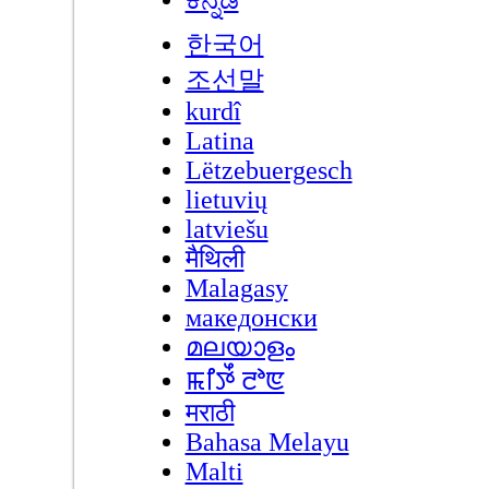
한국어
조선말
kurdî
Latina
Lëtzebuergesch
lietuvių
latviešu
मैथिली
Malagasy
македонски
മലയാളം
ꯃꯤꯇꯩ ꯂꯣꯟ
मराठी
Bahasa Melayu
Malti