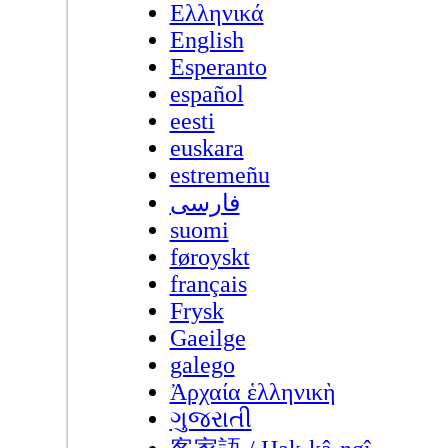
Ελληνικά
English
Esperanto
español
eesti
euskara
estremeñu
فارسی
suomi
føroyskt
français
Frysk
Gaeilge
galego
Ἀρχαία ἑλληνικὴ
ગુજરાતી