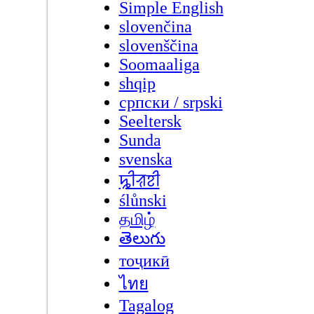
Simple English
slovenčina
slovenščina
Soomaaliga
shqip
српски / srpski
Seeltersk
Sunda
svenska
ꠍꠤꠟꠐꠤ
ślůnski
தமிழ்
తెలుగు
тоҷикӣ
ไทย
Tagalog