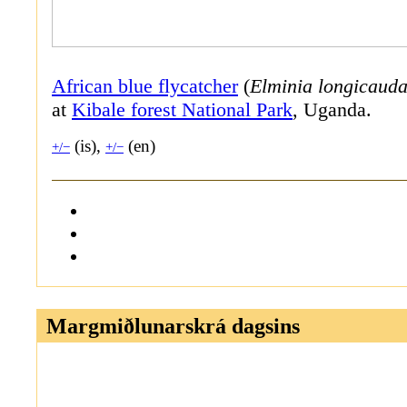
African blue flycatcher
(
Elminia longicaud
at
Kibale forest National Park
, Uganda.
(is),
(en)
+/−
+/−
Margmiðlunarskrá dagsins