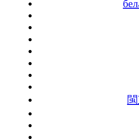
бел
閩東