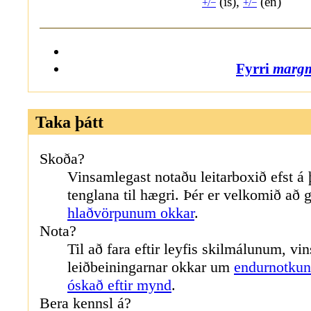
(is),
(en)
+/−
+/−
Fyrri
margm
Taka þátt
Skoða?
Vinsamlegast notaðu leitarboxið efst á 
tenglana til hægri. Þér er velkomið að g
hlaðvörpunum okkar
.
Nota?
Til að fara eftir leyfis skilmálunum, vi
leiðbeiningarnar okkar um
endurnotkun
óskað eftir mynd
.
Bera kennsl á?