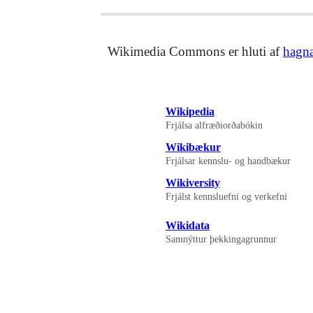
Wikimedia Commons er hluti af
hagna
Wikipedia
Frjálsa alfræðiorðabókin
Wikibækur
Frjálsar kennslu- og handbækur
Wikiversity
Frjálst kennsluefni og verkefni
Wikidata
Samnýttur þekkingagrunnur