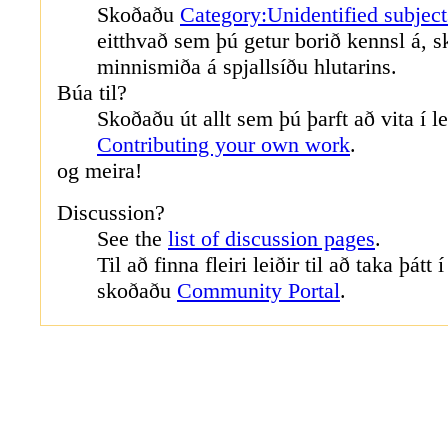
Skoðaðu
Category:Unidentified subject
eitthvað sem þú getur borið kennsl á, s
minnismiða á spjallsíðu hlutarins.
Búa til?
Skoðaðu út allt sem þú þarft að vita í 
Contributing your own work
.
og meira!
Discussion?
See the
list of discussion pages
.
Til að finna fleiri leiðir til að taka þátt
skoðaðu
Community Portal
.