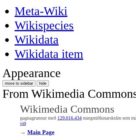
Meta-Wiki
Wikispecies
Wikidata
Wikidata item
Appearance
move to sidebar
hide
From Wikimedia Commons, 
Wikimedia Commons
gagnagrunnur með
129.016.434
margmiðlunarskrám sem m
við
→
Main Page