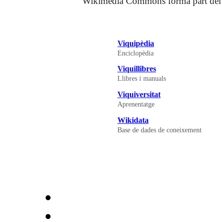
Wikimedia Commons forma part del pr
Viquipèdia
Enciclopèdia
Viquillibres
Llibres i manuals
Viquiversitat
Aprenentatge
Wikidata
Base de dades de coneixement