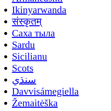
Ikinyarwanda
संस्कृतम्
Саха тыла
Sardu
Sicilianu
Scots
سنڌي
Davvisámegiella
Žemaitėška