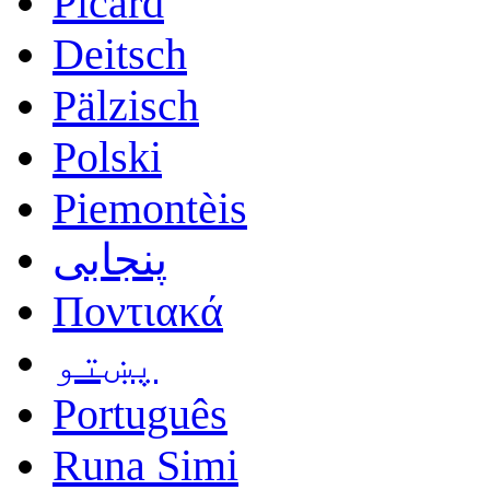
Picard
Deitsch
Pälzisch
Polski
Piemontèis
پنجابی
Ποντιακά
پښتو
Português
Runa Simi