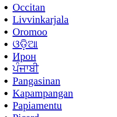
Occitan
Livvinkarjala
Oromoo
ଓଡ଼ିଆ
Ирон
ਪੰਜਾਬੀ
Pangasinan
Kapampangan
Papiamentu