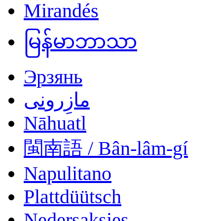
Mirandés
မြန်မာဘာသာ
Эрзянь
مازِرونی
Nāhuatl
閩南語 / Bân-lâm-gí
Napulitano
Plattdüütsch
Nedersaksies