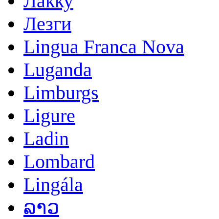
Лакку
Лезги
Lingua Franca Nova
Luganda
Limburgs
Ligure
Ladin
Lombard
Lingála
ລາວ