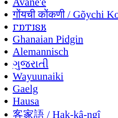
Avañe'ẽ
गोंयची कोंकणी / Gõychi K
𐌲𐌿𐍄𐌹𐍃𐌺
Ghanaian Pidgin
Alemannisch
ગુજરાતી
Wayuunaiki
Gaelg
Hausa
客家語 / Hak-kâ-ngî