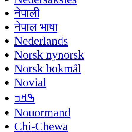
नेपाली
नेपाल भाषा
Nederlands
Norsk nynorsk
Norsk bokmål
Novial
ߒߞߏ
Nouormand
Chi-Chewa