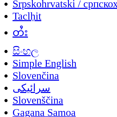
Srpskohrvatski / српско
Taclḥit
တႆး
සිංහල
Simple English
Slovenčina
سرائیکی
Slovenščina
Gagana Samoa