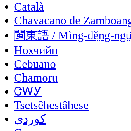
Català
Chavacano de Zamboan
閩東語 / Mìng-dĕ̤ng-ngṳ
Нохчийн
Cebuano
Chamoru
ᏣᎳᎩ
Tsetsêhestâhese
کوردی