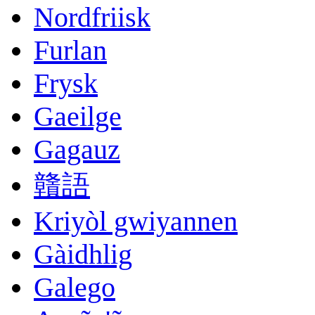
Nordfriisk
Furlan
Frysk
Gaeilge
Gagauz
贛語
Kriyòl gwiyannen
Gàidhlig
Galego