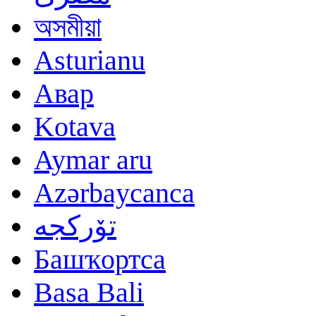
অসমীয়া
Asturianu
Авар
Kotava
Aymar aru
Azərbaycanca
تۆرکجه
Башҡортса
Basa Bali