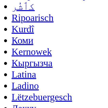
کٲشُر
Ripoarisch
Kurdî
Коми
Kernowek
Кыргызча
Latina
Ladino
Lëtzebuergesch