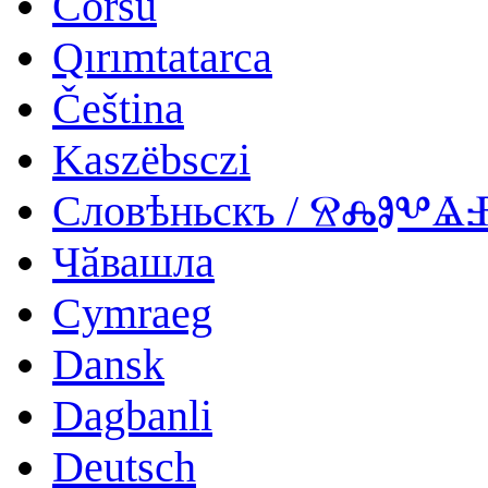
Corsu
Qırımtatarca
Čeština
Kaszëbsczi
Словѣньскъ / ⰔⰎⰑⰂ
Чӑвашла
Cymraeg
Dansk
Dagbanli
Deutsch