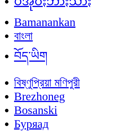
ပအိုဝ်ႏဘာႏသာႏ
Bamanankan
বাংলা
བོད་ཡིག
বিষ্ণুপ্রিয়া মণিপুরী
Brezhoneg
Bosanski
Буряад