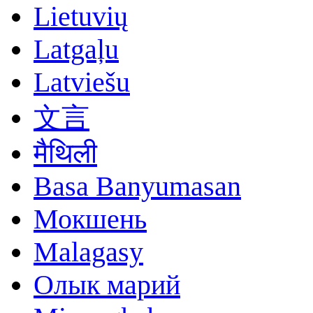
Lietuvių
Latgaļu
Latviešu
文言
मैथिली
Basa Banyumasan
Мокшень
Malagasy
Олык марий