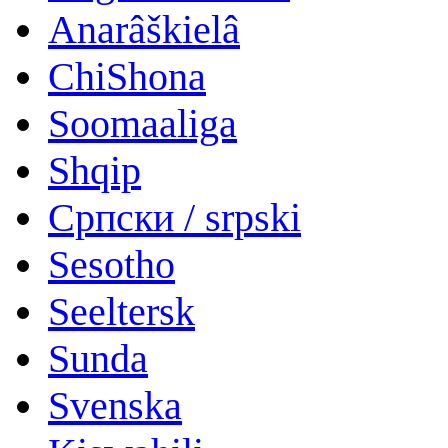
Anarâškielâ
ChiShona
Soomaaliga
Shqip
Српски / srpski
Sesotho
Seeltersk
Sunda
Svenska