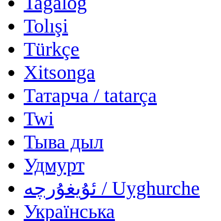
Tagalog
Tolışi
Türkçe
Xitsonga
Татарча / tatarça
Twi
Тыва дыл
Удмурт
ئۇيغۇرچە / Uyghurche
Українська