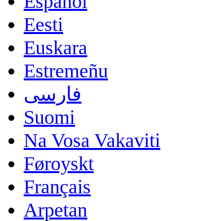
Español
Eesti
Euskara
Estremeñu
فارسی
Suomi
Na Vosa Vakaviti
Føroyskt
Français
Arpetan