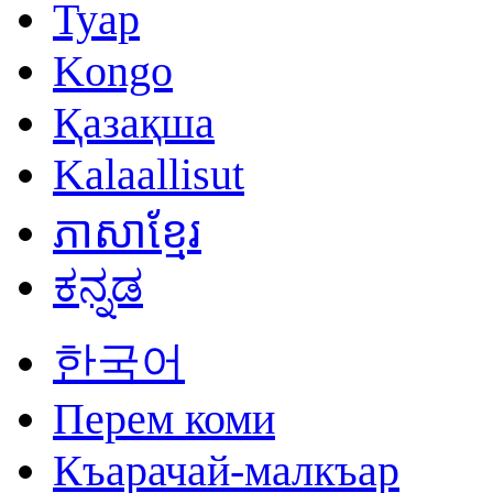
Tyap
Kongo
Қазақша
Kalaallisut
ភាសាខ្មែរ
ಕನ್ನಡ
한국어
Перем коми
Къарачай-малкъар