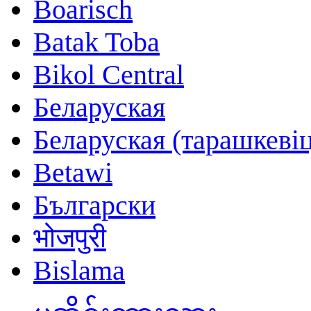
Boarisch
Batak Toba
Bikol Central
Беларуская
Беларуская (тарашкевіц
Betawi
Български
भोजपुरी
Bislama