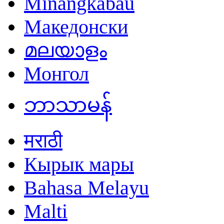
Minangkabau
Македонски
മലയാളം
Монгол
ဘာသာမန်
मराठी
Кырык мары
Bahasa Melayu
Malti