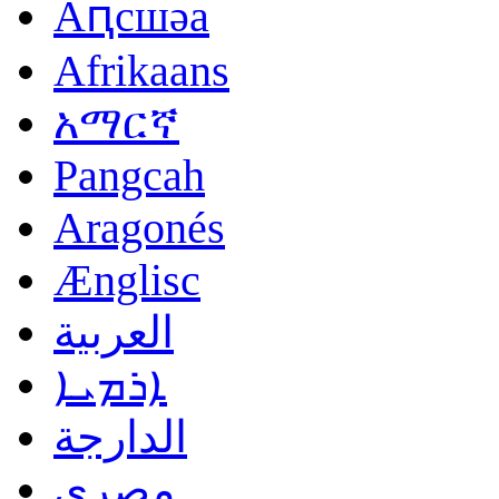
Аԥсшәа
Afrikaans
አማርኛ
Pangcah
Aragonés
Ænglisc
العربية
ܐܪܡܝܐ
الدارجة
مصرى