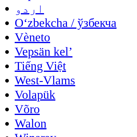
اردو
Oʻzbekcha / ўзбекча
Vèneto
Vepsän kel’
Tiếng Việt
West-Vlams
Volapük
Võro
Walon