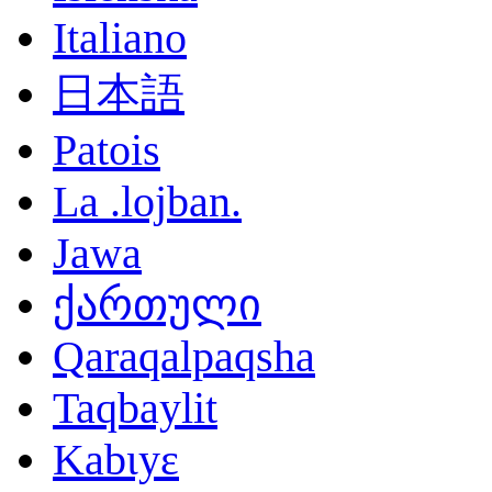
Italiano
日本語
Patois
La .lojban.
Jawa
ქართული
Qaraqalpaqsha
Taqbaylit
Kabɩyɛ