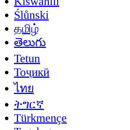
Kiswahili
Ślůnski
தமிழ்
తెలుగు
Tetun
Тоҷикӣ
ไทย
ትግርኛ
Türkmençe