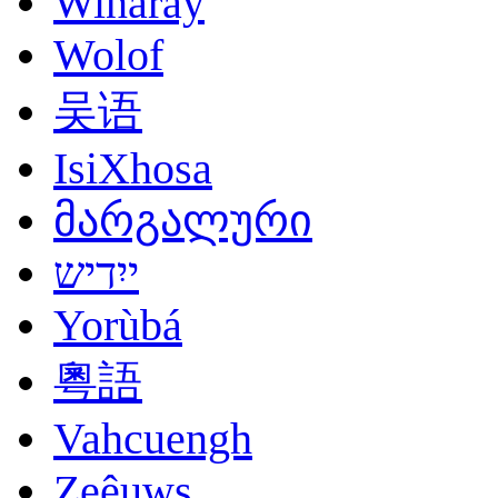
Winaray
Wolof
吴语
IsiXhosa
მარგალური
ייִדיש
Yorùbá
粵語
Vahcuengh
Zeêuws