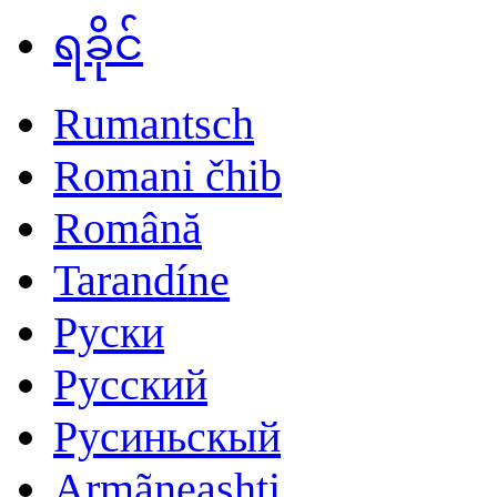
ရခိုင်
Rumantsch
Romani čhib
Română
Tarandíne
Руски
Русский
Русиньскый
Armãneashti