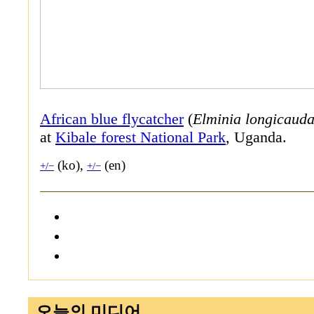
African blue flycatcher
(
Elminia longicaud
at
Kibale forest National Park
, Uganda.
(ko),
(en)
+/−
+/−
오늘의 미디어