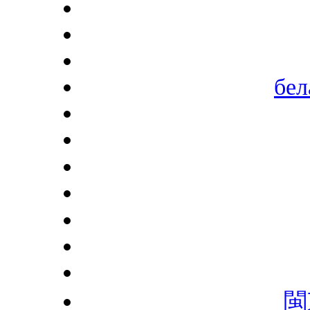
бел
閩東