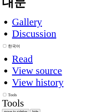
대문
Gallery
Discussion
한국어
Read
View source
View history
Tools
Tools
move to sidebar
hide