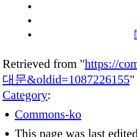
Retrieved from "
https://c
대문&oldid=1087226155
"
Category
:
Commons-ko
This page was last edite