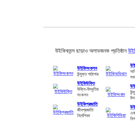
উইকিকমন্স ছাড়াও অলাভজনক প্রতিষ্ঠান
উইক
উই
উইকিসংকলন
অভ
উন্মুক্ত পাঠাগার
সমা
উইকিউক্তি
উই
উক্তি-উদ্ধৃতির
উন্
সংকলন
উৎ
উইকিপ্রজাতি
উই
জীবপ্রজাতি
একট
নির্দেশিকা
বি