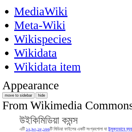
MediaWiki
Meta-Wiki
Wikispecies
Wikidata
Wikidata item
Appearance
move to sidebar
hide
From Wikimedia Commons, 
উইকিমিডিয়া কমন্স
এটি
১২,৯০,১৮,১৬৬
টি মিডিয়া ফাইলের একটি সংগ্রহশালা যা
উন্মুক্তভাবে ব্য