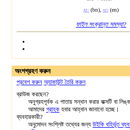
(bn),
(en)
+/−
+/−
ফাইল সংক্রান্ত সমস্যা?
অংশগ্রহণ করুন
প্রবেশ করুন
অ্যাকাউন্ট তৈরি করুন
ব্রাউজ করছেন?
অনুগ্রহপূর্বক এ পাতায় সন্ধান করার বাক্সটি বা ল
আমাদের
গ্রাহক
হবার আহ্বান জানানো হচ্ছে।
ব্যবহারকারী?
অনুমোদন সংশ্লিষ্ট তথ্যের জন্য
উইকি বহির্ভূত ব্যব