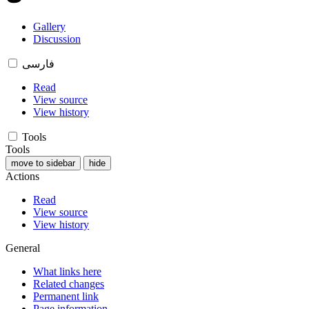
Gallery
Discussion
فارسی
Read
View source
View history
Tools
Tools
move to sidebar
hide
Actions
Read
View source
View history
General
What links here
Related changes
Permanent link
Page information