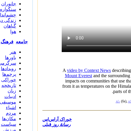
جانوران
سنگواره‌ه
چشم‌اندا
زندگی در
گیاهان
هوا
جامعه
فرهنگ
هنر
باورها
سرگرمی‌
رویدادها
A
video by Context News
describing
پرچم‌ها
Mount Everest
and the surrounding
خوراکی
impacts on communities that use th
تاریخچه
from it as temperatures on the Himala
زبان
parts of t
ادبیات
(fa),
موسیقی
+/−
+/
اشیاء
مردم
مکان‌ها
خوراک آراس‌اس
سیاست
رسانهٔ روز
قبلی
ورزش