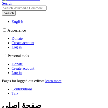
Search
Search
English
Appearance
Donate
Create account
Log in
Personal tools
Donate
Create account
Log in
Pages for logged out editors
learn more
Contributions
Talk
صفحهٔ اصلی