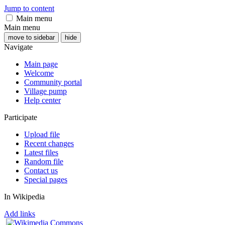
Jump to content
Main menu
Main menu
move to sidebar
hide
Navigate
Main page
Welcome
Community portal
Village pump
Help center
Participate
Upload file
Recent changes
Latest files
Random file
Contact us
Special pages
In Wikipedia
Add links