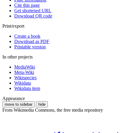
Cite this page
Get shortened URL
Download QR code
Print/export
Create a book
Download as PDF
Printable version
In other projects
MediaWiki
Meta-Wiki
Wikispecies
Wikidata
Wikidata item
Appearance
move to sidebar
hide
From Wikimedia Commons, the free media repository