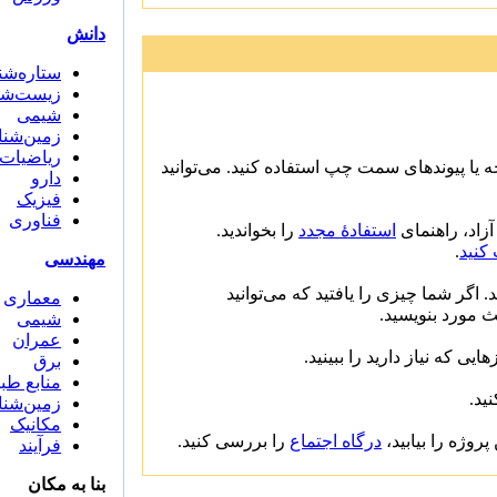
دانش
ستاره‌ش
زیست‌شن
شیمی
زمین‌شن
ریاضیات
ه یا پیوندهای سمت چپ استفاده کنید. می‌توانید
دارو
فیزیک
فناوری
زاد، راهنمای
استفادهٔ مجدد
را بخواندید.
.
کنید
مهندسی
 اگر شما چیزی را یافتید که می‌توانید
معماری
حث مورد بنویسید
شیمی
عمران
هایی که نیاز دارید را ببینید
برق
منابع طب
نید
زمین‌شن
مکانیک
پروژه را بیابید
درگاه اجتماع
را بررسی کنید.
فرآیند
بنا به مکان