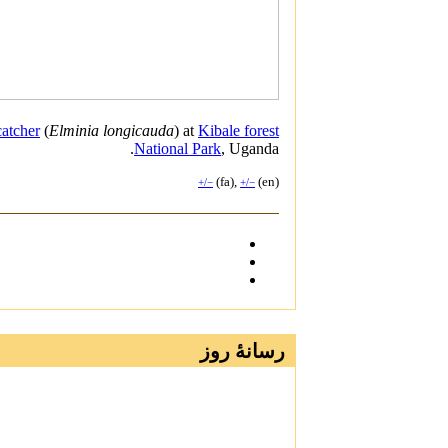
catcher
(
Elminia longicauda
) at
Kibale forest
National Park
, Uganda.
(fa),
(en)
+/−
+/−
رسانهٔ روز