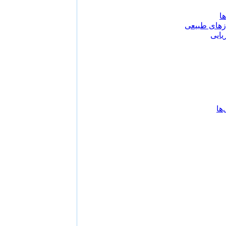
ا
زهای طبیعی
یایی
ها