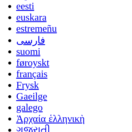
eesti
euskara
estremeñu
فارسی
suomi
føroyskt
français
Frysk
Gaeilge
galego
Ἀρχαία ἑλληνικὴ
ગુજરાતી