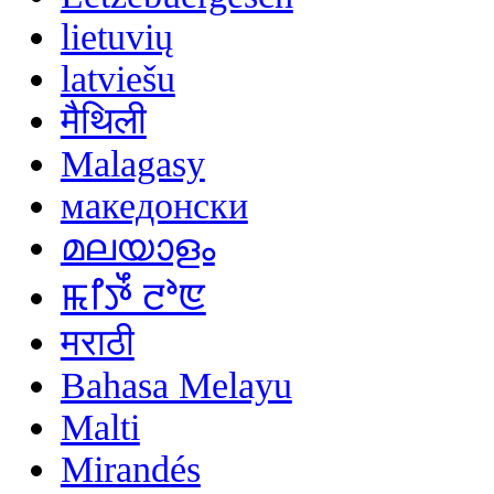
lietuvių
latviešu
मैथिली
Malagasy
македонски
മലയാളം
ꯃꯤꯇꯩ ꯂꯣꯟ
मराठी
Bahasa Melayu
Malti
Mirandés