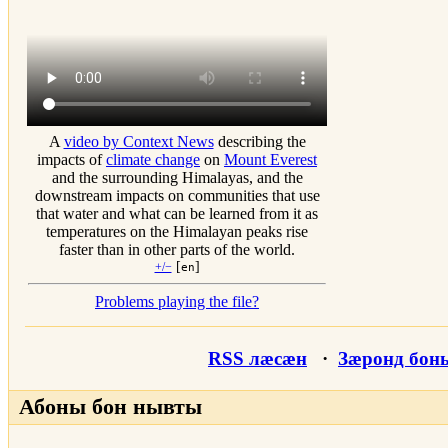
A
video by Context News
describing the
impacts of
climate change
on
Mount Everest
and the surrounding Himalayas, and the
downstream impacts on communities that use
that water and what can be learned from it as
temperatures on the Himalayan peaks rise
faster than in other parts of the world.
[
]
+/−
en
Problems playing the file?
RSS лӕсӕн
·
Зæронд бон
Абоны бон нывты