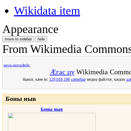
Wikidata item
Appearance
move to sidebar
hide
From Wikimedia Commons, 
ирон интерфейс
Æгас цу
Wikimedia Commo
бынат, кæм ис
129,018,196
сæрибар
медиа файлтæ, кæдон
ал
Боны ныв
Боны ныв