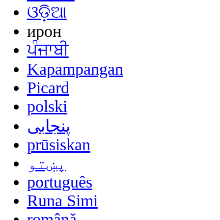
ଓଡ଼ିଆ
ирон
ਪੰਜਾਬੀ
Kapampangan
Picard
polski
پنجابی
prūsiskan
پښتو
português
Runa Simi
română