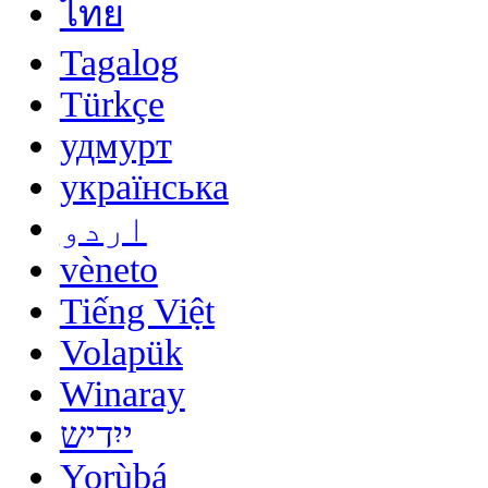
ไทย
Tagalog
Türkçe
удмурт
українська
اردو
vèneto
Tiếng Việt
Volapük
Winaray
ייִדיש
Yorùbá