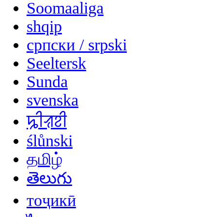
Soomaaliga
shqip
српски / srpski
Seeltersk
Sunda
svenska
ꠍꠤꠟꠐꠤ
ślůnski
தமிழ்
తెలుగు
тоҷикӣ