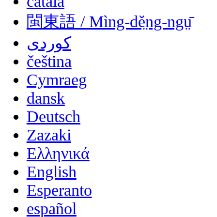
català
閩東語 / Mìng-dĕ̤ng-ngṳ̄
کوردی
čeština
Cymraeg
dansk
Deutsch
Zazaki
Ελληνικά
English
Esperanto
español