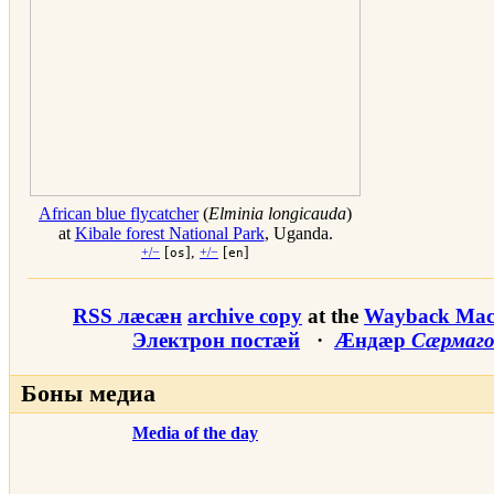
African blue flycatcher
(
Elminia longicauda
)
at
Kibale forest National Park
, Uganda.
[
],
[
]
+/−
os
+/−
en
RSS лæсæн
archive copy
at the
Wayback Mac
Электрон постæй
·
Æндæр
Сæрмаг
Боны медиа
Media of the day