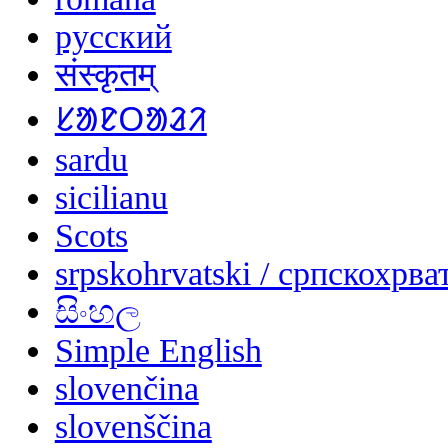
русский
संस्कृतम्
ᱥᱟᱱᱛᱟᱲᱤ
sardu
sicilianu
Scots
srpskohrvatski / српскохрва
සිංහල
Simple English
slovenčina
slovenščina