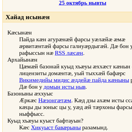
25 октябрь нывты
Хайад исынæн
Кæсынæн
Пайда кæн агурæнæй фарсы уæлæйæ æмæ
æрвитæнтæй фарсы галиуæрдыгæй. Дæ бон 
рафыссын нæ
RSS лæсæн
.
Архайынæн
Цæмæй базонай куыд хъæуы æххæст кæнын
лицензиты домæнтæ, уый тыххæй бафæрс
Викимедийы мидис æддейæ пайда кæныны
Дæ бон у
домын исты ныв
.
Базоныны æххуыс
Æркæс
Нæзонгæтæм
. Кæд дзы ахæм исты сс
кæцы ды зоныс цы у, уæд æй тæрхоны фарс
ныффысс.
Куыд хъæуы куыст бафтауын?
Кæс
Хикуыст бавæрыны
разамынд.