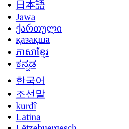
日本語
Jawa
ქართული
қазақша
ភាសាខ្មែរ
ಕನ್ನಡ
한국어
조선말
kurdî
Latina
Lëtzebuergesch