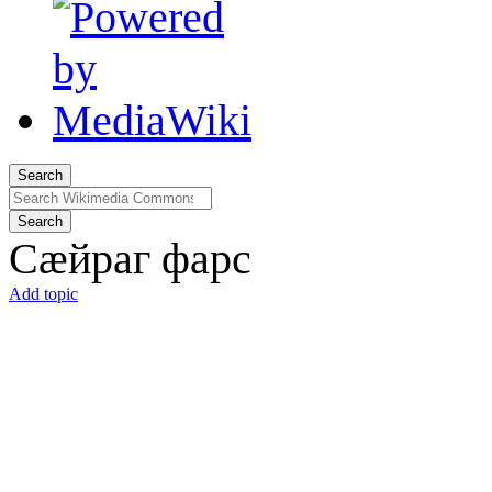
Search
Search
Сæйраг фарс
Add topic