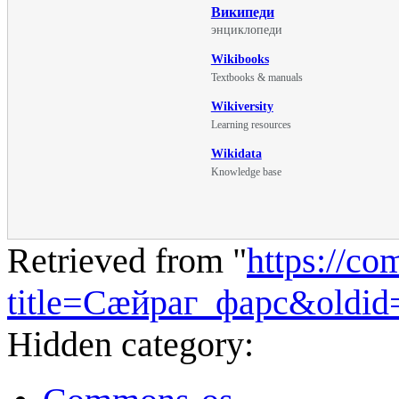
Википеди
энциклопеди
Wikibooks
Textbooks & manuals
Wikiversity
Learning resources
Wikidata
Knowledge base
Retrieved from "
https://c
title=Сæйраг_фарс&oldi
Hidden category: