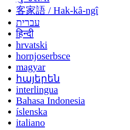
客家語 / Hak-kâ-ngî
עברית
हिन्दी
hrvatski
hornjoserbsce
magyar
հայերեն
interlingua
Bahasa Indonesia
íslenska
italiano