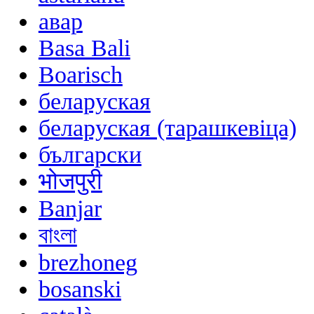
авар
Basa Bali
Boarisch
беларуская
беларуская (тарашкевіца)
български
भोजपुरी
Banjar
বাংলা
brezhoneg
bosanski