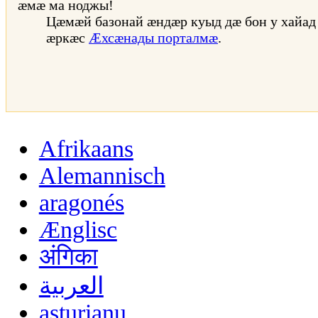
æмæ ма ноджы!
Цæмæй базонай æндæр куыд дæ бон у хайад
æркæс
Æхсæнады порталмæ
.
Afrikaans
Alemannisch
aragonés
Ænglisc
अंगिका
العربية
asturianu